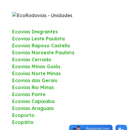
Atendimento
Ouvidoria
Ecovias Imigrantes
Ecovias Leste Paulista
Trabalhe Conosco
Ecovias Raposo Castello
Ecovias Noroeste Paulista
Fale Conosco
Ecovias Cerrado
Ecovias Minas Goiás
Ecovias Norte Minas
Área do Cliente
Ecovias das Gerais
Ecovias Rio Minas
Extranet - SISLOG
Ecovias Ponte
Ecovias Capixaba
Ecovias Araguaia
Ecoporto
Ecopátio