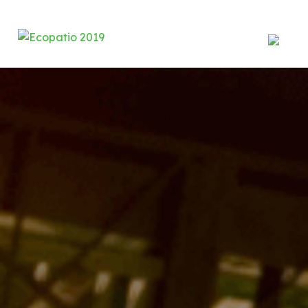
Institucional
Quem Somos
Missao, Visão e Valores
Serviços
Pátio Regulador
Estrutura e Tecnologia