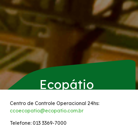
Equipamentos
Segurança
Sustentabilidade
Compromissos Voluntários ESG
Responsabilidade Social
Ecopátio
Política de Qualidade
Centro de Controle Operacional 24hs:
ccoecopatio@ecopatio.com.br
Qualidade e Certificações
Telefone: 013 3369-7000
Notícias