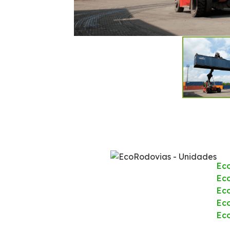
Ec
Eco
Ec
Ec
Ec